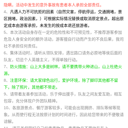
隐瞒，活动中发生的意外事故有患者本人承担全部责任。
4、
凡遇人力不可抗拒的因素（自然灾害，停航停运，交通拥堵，景
区拥堵，政治因素，）可根据实际情况替换或取消原定景点，超出原
定成本由游客承担，未发生的按成本退还旅游者。
5、本次活动自身存在一定的危险性和不可预见性，不推荐游客参加
危及人身安全的的额外活动，游客擅自行动而产生的不良后果，我司
社不承担任何责任。
6、集体活动时，请听从领队安排，遇岔路口请务必原地等侯后面的
队友，切忌个人英雄主义，不得单独行动。
7、
防火措施：山上大多是树林，请不要携带火种进山，山上杜绝火
源。
8、
注意环保：请大家绿色出行，爱护环境，除了脚印其他都不留
下，除了照片，其他都不带走。
9、请带着友善参加活动，乐于伸出援手，队友之间友爱互助，相互
包容，充分体现户外团队精神。
10、各旅游景点、餐厅游客较多，可能会出现拥挤、排队等候等现
象。从而使行程无法按原计划的时间进行，因此给您带来的不便敬请
谅解。