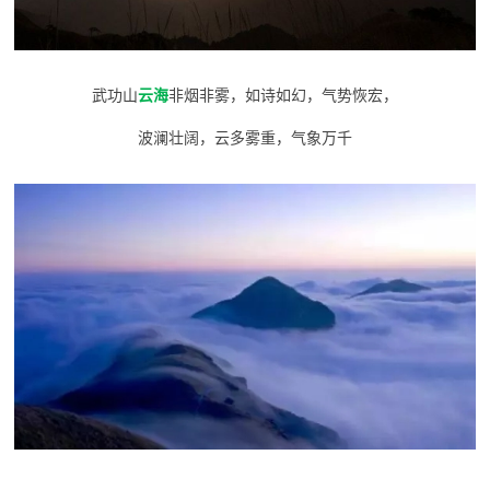
武功山
云海
非烟非雾，如诗如幻，气势恢宏，
波澜壮阔，云多雾重，气象万千