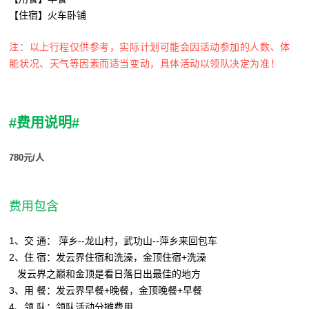
【住宿】火车卧铺
注：以上行程仅供参考，实际计划可能会因活动参加的人数、体
能状况、天气等因素而适当变动，具体活动以领队决定为准！
#费用说明#
780元/人
费用包含
1、交 通： 萍乡--龙山村，武功山--萍乡来回包车
2、住 宿：发云界住宿和洗澡，金顶住宿+洗澡
发云界之巅和金顶是看日落日出最佳的地方
3、用 餐：发云界早餐+晚餐，金顶晚餐+早餐
4、领 队：领队活动分摊费用