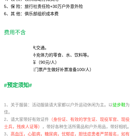
5、保 险：旅行社责任险+30万户外意外险
6、其 他：俱乐部组织成本费
费用不含
1、往返火车等大交通。
2、干粮，途中补充体力的零食、水、饮料等。
3、金顶下山缆车（90元/人）
4、门 票 （如有门票产生做好补票准备100/人）
#预定须知#
1、关于服装：活动服装请大家都以户外运动休闲为主。以
徒步鞋
为
佳。
2、请大家带好有效证件
（身份证、有效的学生证、现役军官、现役
士兵，残疾人证等）
，带好各种生活所需品和户外用品，带好相机。
3、
高血压，心脏病，糖尿病，忧郁症，胆怯症患者严禁报名，如有