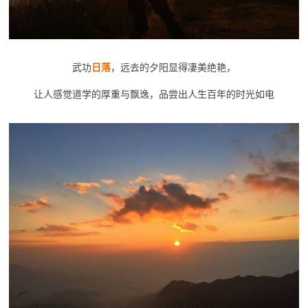
武功
日落
，远去的夕阳显得凄美绝艳，
让人感觉道学的厚重与飘逸，品尝出人生百年的时光如电