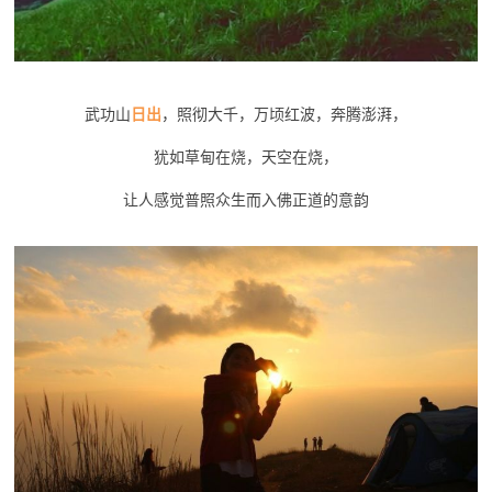
武功山
日出
，照彻大千，万顷红波，奔腾澎湃，
犹如草甸在烧，天空在烧，
让人感觉普照众生而入佛正道的意韵