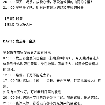
20：00 聊天、喝茶，放松心情，享受这难得的山间的宁静！
21：00 早些睡了吧，明日还有遥远的路和美妙的风景。
【用餐】晚餐
【住宿】农家多人间
DAY
3：发云界→金顶
早起就在农家发云界之巅看日出
07：30 发云界出发前往金顶（行程约8小时）。今天绝对会让人
体验到什么叫眼在天堂，身在地狱。强度很大，却是全程最精华
的部分。
12：00 路餐，千万不能吃太多。
17：00 到达武功山主峰——金顶。天色不早，赶紧扎营或入住农
家。
如果有幸天气好，可以看到日落的晚霞
20：00 饭后的娱乐节目自然是少不了的。唱歌跳舞，把酒言欢。
21：00 夜深人静，看看没有都市灯光污染的星空吧。