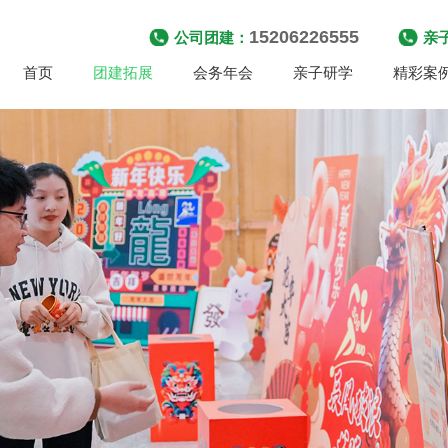
15206226555
公司团建：
亲
首页
团建拓展
会务年会
亲子研学
精彩案