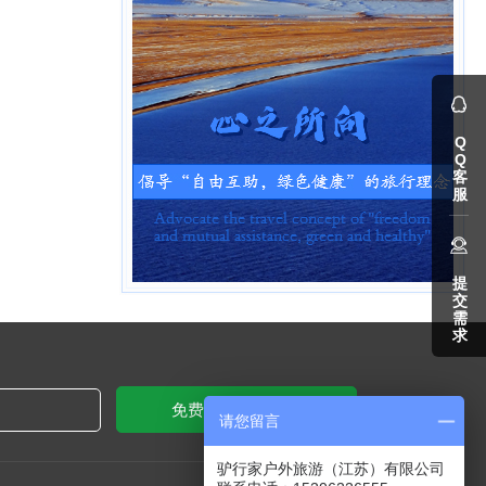
Q
Q
客
服
提
交
需
求
免费获取定制方案
请您留言
驴行家户外旅游（江苏）有限公司