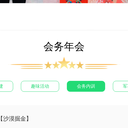
会务年会
建
趣味活动
会务内训
军
【沙漠掘金】