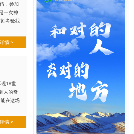
队伍，参加
是一次神
时刻考验我
详情 >
现18世
商人的奇
们能在这场
详情 >